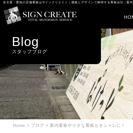
名古屋・愛知の店舗看板はサインクリエイト｜価格とデザインで納得する看板会社｜案
HO
Blog
スタッフブログ
Home
>
ブログ
>
案内看板や小さな看板もオシャレに！