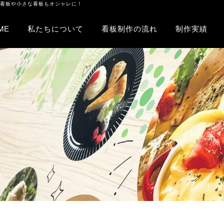
内看板や小さな看板もオシャレに！
ME
私たちについて
看板制作の流れ
制作実績