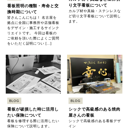
り文字看板について
看板照明の種類・寿命と交
カルプ材や真鍮・ステンレスな
換時期について
ど切り文字看板について説明し
皆さんこんにちは！ 名古屋を
ます。
拠点に全国に事務所や店舗看板
をデザイン・施工するサインク
リエイトです。 今回は看板の
ご依頼を頂いた際によくご質問
をいただく証明につい […]
BLOG
BLOG
看板が破損した時に活用し
シックで高級感のある焼肉
たい保険について
屋さんの看板
看板を修理する際に活用したい
シックで高級感のある看板デザ
保険について説明します。
イン