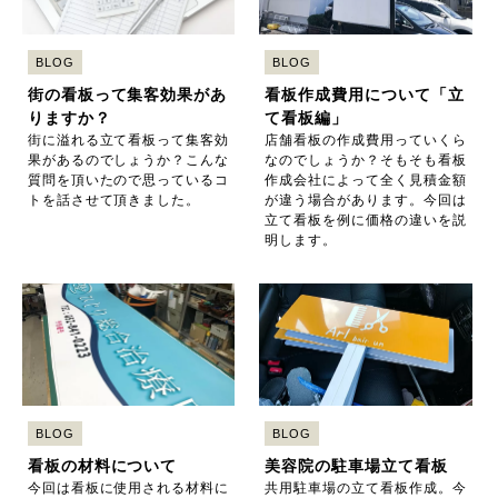
BLOG
BLOG
街の看板って集客効果があ
看板作成費用について「立
りますか？
て看板編」
街に溢れる立て看板って集客効
店舗看板の作成費用っていくら
果があるのでしょうか？こんな
なのでしょうか？そもそも看板
質問を頂いたので思っているコ
作成会社によって全く見積金額
トを話させて頂きました。
が違う場合があります。今回は
立て看板を例に価格の違いを説
明します。
BLOG
BLOG
看板の材料について
美容院の駐車場立て看板
今回は看板に使用される材料に
共用駐車場の立て看板作成。今