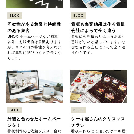
BLOG
BLOG
即効性がある集客と持続性
看板も集客効果は作る看板
のある集客
会社によって全く違う
SNSやホームページなど看板
看板に相見積もりは正直あまり
以外にも販促物は多数あります
意味がないと思っています。な
が、それぞれの特性を考えなけ
ぜなら作る会社によって全く違
れば集客に結びつくまで長くな
うからです。
ります。
BLOG
BLOG
外観と合わせたホームペー
ケーキ屋さんのクリスマス
ジを！
チラシ
看板制作のご依頼を頂き、合わ
看板を作らせて頂いたケーキ屋