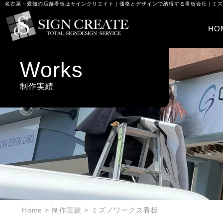
名古屋・愛知の店舗看板はサインクリエイト｜価格とデザインで納得する看板会社｜ミ
HO
Works
制作実績
Home
>
制作実績
>
ミズノワークス看板