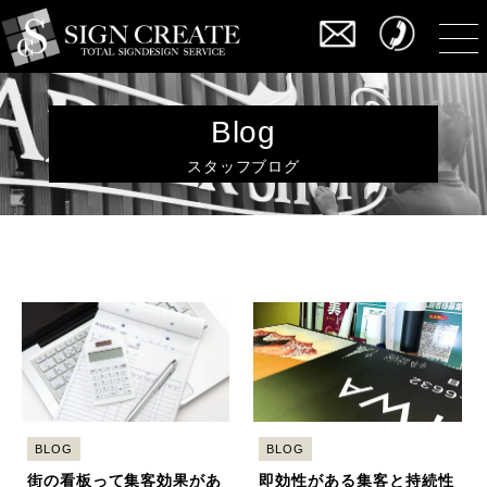
Blog
スタッフブログ
BLOG
BLOG
街の看板って集客効果があ
即効性がある集客と持続性