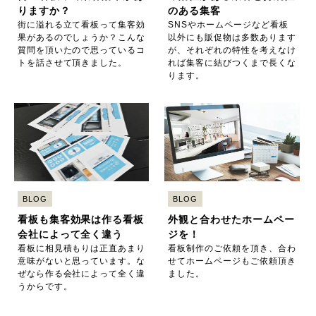
りますか？
のある集客
街に溢れる立て看板って集客効
SNSやホームページなど看板
果があるのでしょうか？こんな
以外にも販促物は多数あります
質問を頂いたので思っているコ
が、それぞれの特性を考えなけ
トを話させて頂きました。
れば集客に結びつくまで長くな
ります。
BLOG
BLOG
看板も集客効果は作る看板
外観と合わせたホームペー
会社によって全く違う
ジを！
看板に相見積もりは正直あまり
看板制作のご依頼を頂き、合わ
意味がないと思っています。な
せてホームページもご依頼頂き
ぜなら作る会社によって全く違
ました。
うからです。