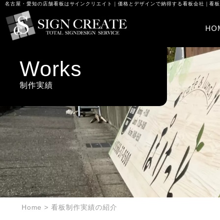
名古屋・愛知の店舗看板はサインクリエイト｜価格とデザインで納得する看板会社｜看
HO
Works
制作実績
Home
>
看板制作実績の紹介