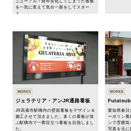
ニューアル！経年劣化してしまった看板
を一気に変えて気分一新をしてスター
ト。
WORKS
WORKS
ジェラテリア・アンJR通路看板
Futats
JR高蔵寺駅構内の壁面看板をデザイン＆
愛知県春日
施工させて頂きました。多くの看板が並
ーポリン看
ぶ駅構内で一際目立つ看板を目指しまし
ンで雰囲気
た。
写真を元に