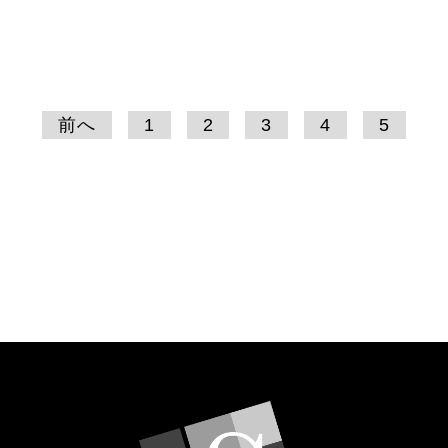
前へ
1
2
3
4
5